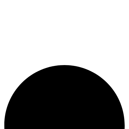
определяемой положениями Статьи 437 Гражданского
кодекса Российской Федерации. Отправляя сведения через
любую электронную форму на этом сайте, вы даете согласие
на обработку ваших персональных данных.
Политика в отношении персональных данных
Правила обработки cookie
Согласие на обработку персональных данных
Для улучшения работы сайта мы используем файлы cookie.
Вы всегда можете отключить файлы cookie в настройках
браузера.