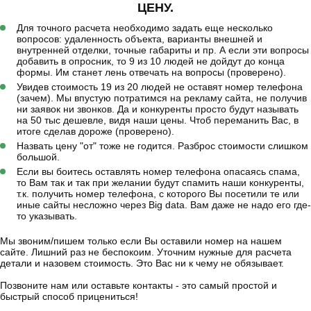
ЦЕНУ.
Для точного расчета необходимо задать еще несколько
вопросов: удаленность объекта, варианты внешней и
внутренней отделки, точные габариты и пр. А если эти вопросы
добавить в опросник, то 9 из 10 людей не дойдут до конца
формы. Им станет лень отвечать на вопросы (проверено).
Увидев стоимость 19 из 20 людей не оставят номер телефона
(зачем). Мы впустую потратимся на рекламу сайта, не получив
ни заявок ни звонков. Да и конкуренты просто будут называть
на 50 тыс дешевле, видя наши цены. Чтоб переманить Вас, в
итоге сделав дороже (проверено).
Назвать цену "от" тоже не годится. Разброс стоимости слишком
большой.
Если вы боитесь оставлять номер телефона опасаясь спама,
то Вам так и так при желании будут спамить наши конкуренты,
т.к. получить номер телефона, с которого Вы посетили те или
иные сайты несложно через Big data. Вам даже не надо его где-
то указывать.
Мы звоним/пишем только если Вы оставили номер на нашем
сайте. Лишний раз не беспокоим. Уточним нужные для расчета
детали и назовем стоимость. Это Вас ни к чему не обязывает.
Позвоните нам или оставьте контакты - это самый простой и
быстрый способ прицениться!