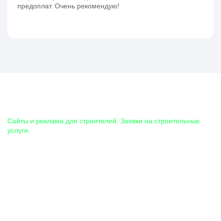
предоплат. Очень рекомендую!
ИНФОРМАЦИЯ
Cайты и реклама для строителей. Заявки на строительные
услуги.
Вся информация, размещённая на сайте, носит
ознакомительный характер и может отличаться от
действительности.
Обращаем ваше внимание на то, что данный интернет-сайт
носит исключительно информационный характер и ни при
каких условиях не является публичной офертой,